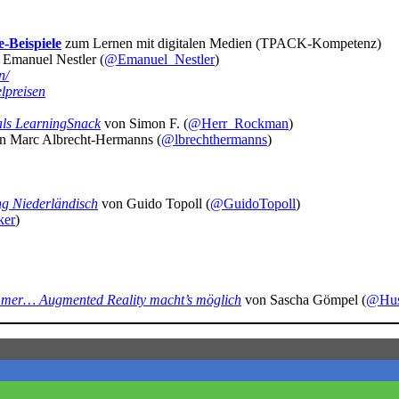
e-Beispiele
zum Lernen mit digitalen Medien (TPACK-Kompetenz)
Emanuel Nestler (
@Emanuel_Nestler
)
n/
lpreisen
 als LearningSnack
von Simon F. (
@Herr_Rockman
)
n Marc Albrecht-Hermanns (
@lbrechthermanns
)
g Niederländisch
von Guido Topoll (
@GuidoTopoll
)
ker
)
immer… Augmented Reality macht’s möglich
von Sascha Gömpel (
@Hu