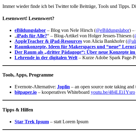
Immer wieder finde ich bei Twitter tolle Beiträge, Tools und Tipps. D
Lesenswert! Lesenswert?
eBildungslabor
– Blog von Nele Hirsch (
@eBildungslabor
) –
„
iPads für Alle?
“ – Blog-Artikel von Holger Jessen-Thiesen (
AppleTeacher & iPad-Resources
von Alicia Bankhofer (
@ali
Raumkonzepte, Ideen für Makerspaces und “neue” Lern
Der Raum als „dritter Pädagoge“: Über neue Konzepte im
Lehrende in der digitalen Welt
– Kurze Adobe Spark Page-Prä
Tools, Apps, Programme
Evernote-Alternative:
Joplin
– an open source note taking and t
bitpaper.io
– kooperatives Whiteboard
youtu.be/484LEi1Ysro
Tipps & Hilfen
Star Trek Ipsum
– statt Lorem Ipsum