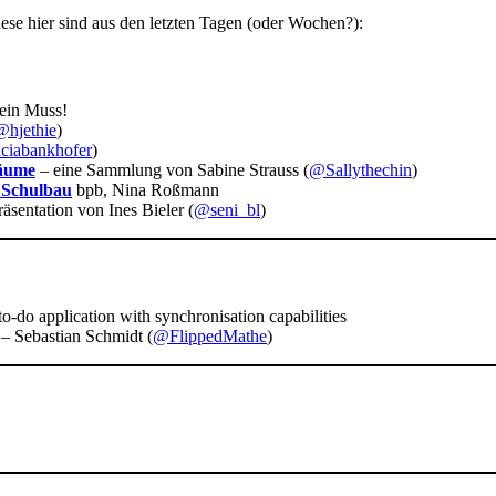
iese hier sind aus den letzten Tagen (oder Wochen?):
 ein Muss!
@hjethie
)
ciabankhofer
)
räume
– eine Sammlung von Sabine Strauss (
@Sallythechin
)
 Schulbau
bpb, Nina Roßmann
sentation von Ines Bieler (
@seni_bl
)
o-do application with synchronisation capabilities
– Sebastian Schmidt (
@FlippedMathe
)