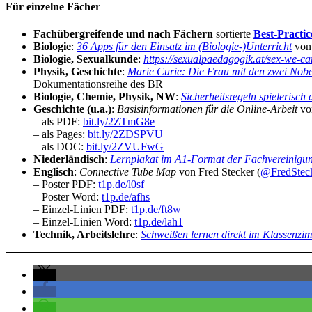
Für einzelne Fächer
Fachübergreifende und nach Fächern
sortierte
Best-Practic
Biologie
:
36 Apps für den Einsatz im (Biologie-)Unterricht
von 
Biologie, Sexualkunde
:
https://sexualpaedagogik.at/sex-we-ca
Physik, Geschichte
:
Marie Curie: Die Frau mit den zwei Nobe
Dokumentationsreihe des BR
Biologie, Chemie, Physik, NW
:
Sicherheitsregeln spielerisch
Geschichte (u.a.)
:
Basisinformationen für die Online-Arbeit
vo
– als PDF:
bit.ly/2ZTmG8e
– als Pages:
bit.ly/2ZDSPVU
– als DOC:
bit.ly/2ZVUFwG
Niederländisch
:
Lernplakat im A1-Format der Fachvereinigun
Englisch
:
Connective Tube Map
von Fred Stecker (
@FredStec
– Poster PDF:
t1p.de/l0sf
– Poster Word:
t1p.de/afhs
– Einzel-Linien PDF:
t1p.de/ft8w
– Einzel-Linien Word:
t1p.de/lah1
Technik, Arbeitslehre
:
Schweißen lernen direkt im Klassenz